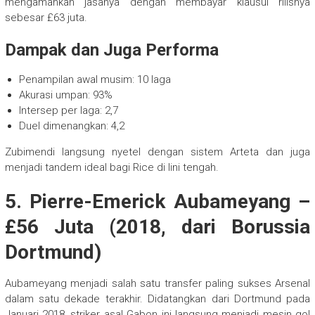
mengamankan jasanya dengan membayar klausul rilisnya
sebesar £63 juta.
Dampak dan Juga Performa
Penampilan awal musim: 10 laga
Akurasi umpan: 93%
Intersep per laga: 2,7
Duel dimenangkan: 4,2
Zubimendi langsung nyetel dengan sistem Arteta dan juga
menjadi tandem ideal bagi Rice di lini tengah.
5. Pierre-Emerick Aubameyang –
£56 Juta (2018, dari Borussia
Dortmund)
Aubameyang menjadi salah satu transfer paling sukses Arsenal
dalam satu dekade terakhir. Didatangkan dari Dortmund pada
Januari 2018, striker asal Gabon ini langsung menjadi mesin gol