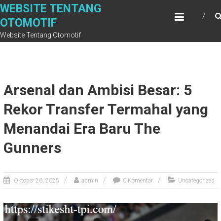
Skip
WEBSITE TENTANG
to
OTOMOTIF
content
Website Tentang Otomotif
Arsenal dan Ambisi Besar: 5
Rekor Transfer Termahal yang
Menandai Era Baru The
Gunners
Oktober 26, 2025
admin
0 Komentar
Uncategorized