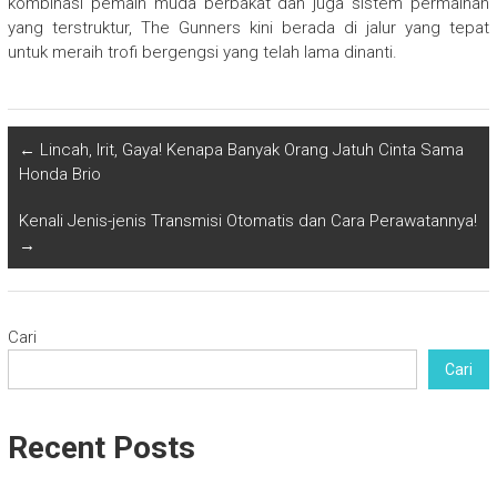
kombinasi pemain muda berbakat dan juga sistem permainan
yang terstruktur, The Gunners kini berada di jalur yang tepat
untuk meraih trofi bergengsi yang telah lama dinanti.
←
Lincah, Irit, Gaya! Kenapa Banyak Orang Jatuh Cinta Sama
Honda Brio
Kenali Jenis-jenis Transmisi Otomatis dan Cara Perawatannya!
→
Cari
Cari
Recent Posts