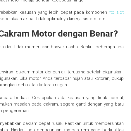
aat motor melaju dengan kecepatan tinggi.
enyebabkan keausan yang lebih cepat pada komponen
rtp slot
kecelakaan akibat tidak optimalnya kinerja sistem rem.
Cakram Motor dengan Benar?
 dan tidak memerlukan banyak usaha. Berikut beberapa tips
 menyiram cakram motor dengan air, terutama setelah digunakan.
igunakan. Jika motor Anda terpapar hujan atau kotoran, cukup
ilangkan debu atau kotoran ringan.
ecara berkala. Cek apakah ada keausan yang tidak normal,
itemukan masalah pada cakram, segera ganti dengan yang baru
tem pengereman.
nyebabkan cakram cepat rusak. Pastikan untuk membersihkan
habis. Hindari juga penggunaan kampas rem yang berkualitas