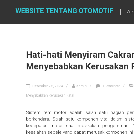
Skip
to
WEBSITE TENTANG OTOMOTIF
Web
content
Hati-hati Menyiram Cakra
Menyebabkan Kerusakan F
Desember 26, 2024
admin
0 Komentar
Menyebabkan Kerusakan Fatal
Sistem rem motor adalah salah satu bagian pe
berkendara. Salah satu komponen vital dalam sis
kecepatan motor saat melakukan pengereman. 
kesalahan sepele yang dapat merusak komponen ini—