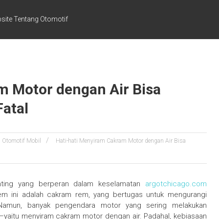
site Tentang Otomotif
m Motor dengan Air Bisa
atal
Otomotif Mobil
Hati-hati Menyiram Cakram Motor dengan Air Bisa
nting yang berperan dalam keselamatan
argotchicago.com
tem ini adalah cakram rem, yang bertugas untuk mengurangi
Namun, banyak pengendara motor yang sering melakukan
yaitu menyiram cakram motor dengan air. Padahal, kebiasaan