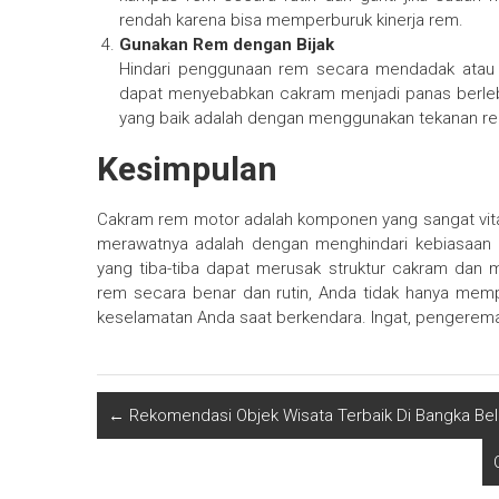
rendah karena bisa memperburuk kinerja rem.
Gunakan Rem dengan Bijak
Hindari penggunaan rem secara mendadak atau 
dapat menyebabkan cakram menjadi panas berle
yang baik adalah dengan menggunakan tekanan rem
Kesimpulan
Cakram rem motor adalah komponen yang sangat vital
merawatnya adalah dengan menghindari kebiasaan 
yang tiba-tiba dapat merusak struktur cakram dan
rem secara benar dan rutin, Anda tidak hanya mem
keselamatan Anda saat berkendara. Ingat, pengereman
←
Rekomendasi Objek Wisata Terbaik Di Bangka Bel