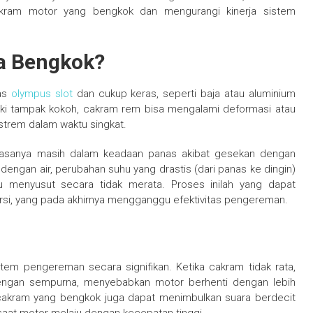
cakram motor yang bengkok dan mengurangi kinerja sistem
a Bengkok?
nas
olympus slot
dan cukup keras, seperti baja atau aluminium
eski tampak kokoh, cakram rem bisa mengalami deformasi atau
kstrem dalam waktu singkat.
biasanya masih dalam keadaan panas akibat gesekan dengan
dengan air, perubahan suhu yang drastis (dari panas ke dingin)
menyusut secara tidak merata. Proses inilah yang dapat
i, yang pada akhirnya mengganggu efektivitas pengereman.
em pengereman secara signifikan. Ketika cakram tidak rata,
ngan sempurna, menyebabkan motor berhenti dengan lebih
, cakram yang bengkok juga dapat menimbulkan suara berdecit