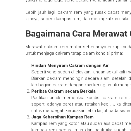
yang mengganggu, serta getaran yang tidak nyaman s
Lebih jauh lagi, cakram rem yang rusak dapat m
lainnya, seperti kampas rem, dan meningkatkan risiko 
Bagaimana Cara Merawat 
Merawat cakram rem motor sebenarnya cukup mudah
untuk menjaga cakram tetap dalam kondisi prima:
Hindari Menyiram Cakram dengan Air
Seperti yang sudah dijelaskan, jangan sekali-kali
Biarkan cakram mendingin secara alami setelah d
lap bagian cakram dengan kain kering untuk mengh
Periksa Cakram secara Berkala
Pastikan untuk memeriksa kondisi cakram rem s
seperti adanya baret atau retakan kecil. Jika d
untuk mencegah kerusakan lebih lanjut pada sis
Jaga Kebersihan Kampas Rem
Kampas rem yang kotor atau sudah aus dapat me
kampas rem secara rutin dan ganti jika sudah 