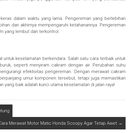
keras dalam waktu yang lama. Pengereman yang berlebihan
bihan dan akhirnya mempengaruhi ketahanannya. Pengereman
 yang lembut dan terkontrol.
 untuk keselamatan berkendara. Salah satu cara terbaik untuk
buruk, seperti menyiram cakram dengan air. Perubahan suhu
 mengurangi efektivitas pengereman. Dengan merawat cakram
perpanjang umur komponen tersebut, tetapi juga memastikan
 yang baik adalah kunci utama keselamatan di jalan raya!
itung
Cara Merawat Motor Matic Honda Scoopy Agar Tetap Awet
→