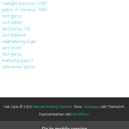
starlight princess 1000
gates of olympus 1000
slot gacor
slot online
slot bonus 100
slot thailand
rajamahjong login
slot resmi
slot gacor
mahjong ways 2
spaceman gacor
Hak Cipta © 2026
Website Tentang Otomotif
. Tema:
Himalayas
oleh ThemeGrill.
Dipersembahkan oleh
WordPress
.
Go to mobile version