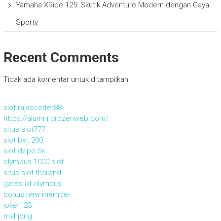
Yamaha XRide 125: Skutik Adventure Modern dengan Gaya
Sporty
Recent Comments
Tidak ada komentar untuk ditampilkan.
slot rajascatter88
https://alumni.prozenweb.com/
situs slot777
slot bet 200
slot depo 5k
olympus 1000 slot
situs slot thailand
gates of olympus
bonus new member
joker123
mahjong