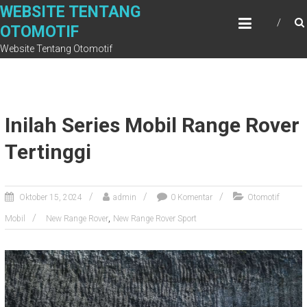
Skip
WEBSITE TENTANG
to
OTOMOTIF
content
Website Tentang Otomotif
Inilah Series Mobil Range Rover
Tertinggi
Oktober 15, 2024
admin
0 Komentar
Otomotif
,
Mobil
New Range Rover
New Range Rover Sport