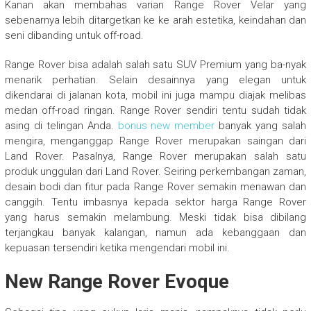
Kanan akan membahas varian Range Rover Velar yang
sebenarnya lebih ditargetkan ke ke arah estetika, keindahan dan
seni dibanding untuk off-road.
Range Rover bisa adalah salah satu SUV Premium yang ba-nyak
menarik perhatian. Selain desainnya yang elegan untuk
dikendarai di jalanan kota, mobil ini juga mampu diajak melibas
medan off-road ringan. Range Rover sendiri tentu sudah tidak
asing di telingan Anda.
bonus new member
banyak yang salah
mengira, menganggap Range Rover merupakan saingan dari
Land Rover. Pasalnya, Range Rover merupakan salah satu
produk unggulan dari Land Rover. Seiring perkembangan zaman,
desain bodi dan fitur pada Range Rover semakin menawan dan
canggih. Tentu imbasnya kepada sektor harga Range Rover
yang harus semakin melambung. Meski tidak bisa dibilang
terjangkau banyak kalangan, namun ada kebanggaan dan
kepuasan tersendiri ketika mengendari mobil ini.
New Range Rover Evoque