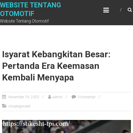
Skip
WEBSITE TENTANG
to
OTOMOTIF
content
Website Tentang Otomotif
Isyarat Kebangkitan Besar:
Pertanda Era Keemasan
Kembali Menyapa
November 19, 2025
admin
0 Komentar
Uncategorized