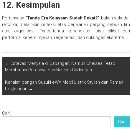
12. Kesimpulan
Pertanyaan
“Tanda Era Kejayaan Sudah Dekat?”
bukan sekadar
retorika, melainkan refleksi atas perjalanan panjang sebuah tim
atau organisasi. Tanda-tanda kebangkitan bisa dilihat dari
performa, kepemimpinan, regenerasi, dan dukungan eksternal.
←
Estevao Menyala di Lapangan, Namun Chelsea Tetap
Membatasi Perannya dari Bangku Cadangan
Kenalan dengan Suzuki eWX Mobil Listrik Stylish dan Ramah
Lingkungan
→
Cari
Cari