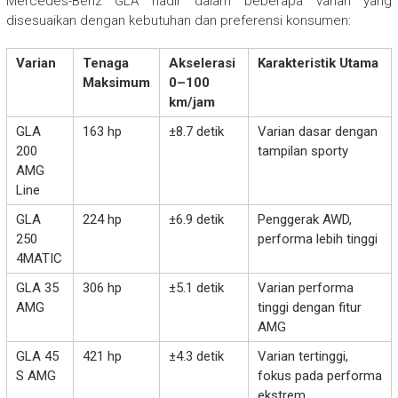
Mercedes-Benz GLA hadir dalam beberapa varian yang
disesuaikan dengan kebutuhan dan preferensi konsumen:
Varian
Tenaga
Akselerasi
Karakteristik Utama
Maksimum
0–100
km/jam
GLA
163 hp
±8.7 detik
Varian dasar dengan
200
tampilan sporty
AMG
Line
GLA
224 hp
±6.9 detik
Penggerak AWD,
250
performa lebih tinggi
4MATIC
GLA 35
306 hp
±5.1 detik
Varian performa
AMG
tinggi dengan fitur
AMG
GLA 45
421 hp
±4.3 detik
Varian tertinggi,
S AMG
fokus pada performa
ekstrem