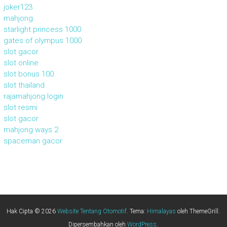
joker123
mahjong
starlight princess 1000
gates of olympus 1000
slot gacor
slot online
slot bonus 100
slot thailand
rajamahjong login
slot resmi
slot gacor
mahjong ways 2
spaceman gacor
Hak Cipta © 2026
Website Tentang Otomotif
. Tema:
Himalayas
oleh ThemeGrill.
Dipersembahkan oleh
WordPress
.