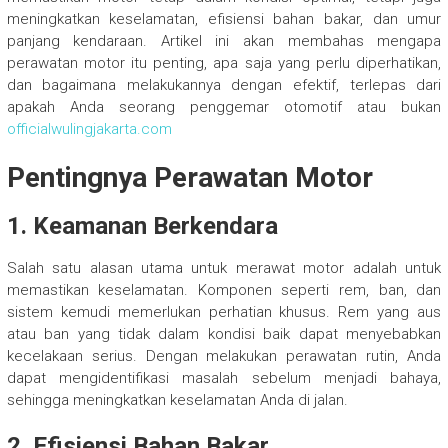
meningkatkan keselamatan, efisiensi bahan bakar, dan umur
panjang kendaraan. Artikel ini akan membahas mengapa
perawatan motor itu penting, apa saja yang perlu diperhatikan,
dan bagaimana melakukannya dengan efektif, terlepas dari
apakah Anda seorang penggemar otomotif atau bukan
officialwulingjakarta.com
Pentingnya Perawatan Motor
1. Keamanan Berkendara
Salah satu alasan utama untuk merawat motor adalah untuk
memastikan keselamatan. Komponen seperti rem, ban, dan
sistem kemudi memerlukan perhatian khusus. Rem yang aus
atau ban yang tidak dalam kondisi baik dapat menyebabkan
kecelakaan serius. Dengan melakukan perawatan rutin, Anda
dapat mengidentifikasi masalah sebelum menjadi bahaya,
sehingga meningkatkan keselamatan Anda di jalan.
2. Efisiensi Bahan Bakar