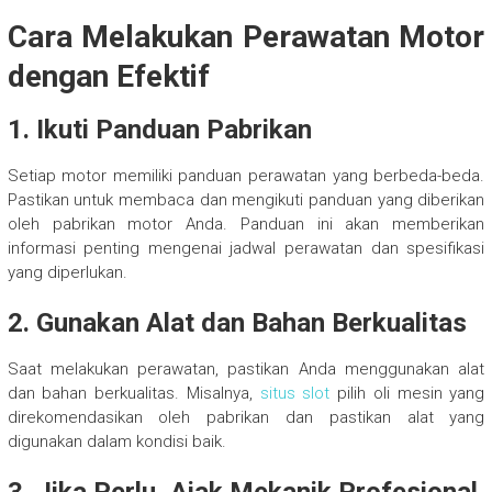
Cara Melakukan Perawatan Motor
dengan Efektif
1. Ikuti Panduan Pabrikan
Setiap motor memiliki panduan perawatan yang berbeda-beda.
Pastikan untuk membaca dan mengikuti panduan yang diberikan
oleh pabrikan motor Anda. Panduan ini akan memberikan
informasi penting mengenai jadwal perawatan dan spesifikasi
yang diperlukan.
2. Gunakan Alat dan Bahan Berkualitas
Saat melakukan perawatan, pastikan Anda menggunakan alat
dan bahan berkualitas. Misalnya,
situs slot
pilih oli mesin yang
direkomendasikan oleh pabrikan dan pastikan alat yang
digunakan dalam kondisi baik.