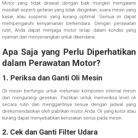
Motor yang tidak dirawat dengan baik mungkin mengalami
masalah seperti getaran yang tidak diinginkan, suara mesin yang
kasar, atau suspensi yang kurang optimal. Semua ini dapat
mempengaruhi kenyamanan berkendara. Dengan perawatan
rutin, Anda dapat menjaga motor tetap dalam kondisi yang
nyaman dan menyenangkan untuk dikendarai.
Apa Saja yang Perlu Diperhatikan
dalam Perawatan Motor?
1. Periksa dan Ganti Oli Mesin
Oli mesin berfungsi untuk melumasi komponen internal mesin
dan mengurangi gesekan. Pastikan untuk memeriksa level oli
secara rutin dan menggantinya sesuai dengan jadwal yang
direkomendasikan oleh pabrikan motor Anda. Oli yang kotor atau
kurang dapat menyebabkan kerusakan serius pada mesin.
2. Cek dan Ganti Filter Udara