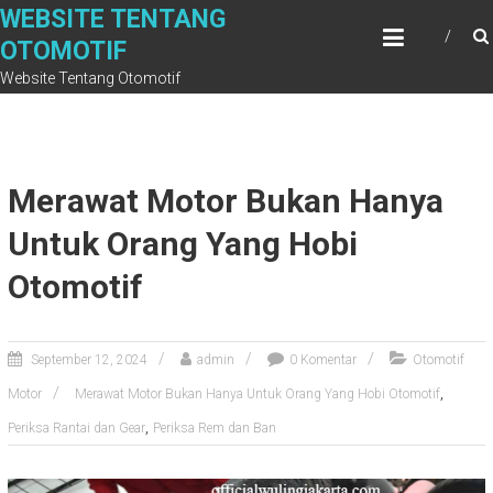
Skip
WEBSITE TENTANG
to
OTOMOTIF
content
Website Tentang Otomotif
Merawat Motor Bukan Hanya
Untuk Orang Yang Hobi
Otomotif
September 12, 2024
admin
0 Komentar
Otomotif
,
Motor
Merawat Motor Bukan Hanya Untuk Orang Yang Hobi Otomotif
,
Periksa Rantai dan Gear
Periksa Rem dan Ban