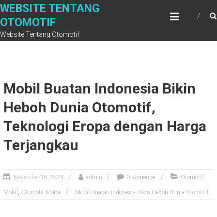
Skip
WEBSITE TENTANG
to
OTOMOTIF
content
Website Tentang Otomotif
Mobil Buatan Indonesia Bikin
Heboh Dunia Otomotif,
Teknologi Eropa dengan Harga
Terjangkau
November 19, 2024
admin
0 Komentar
Otomotif
,
Mobil
Otomotif Motor
Mobil Buatan Indonesia Bikin Heboh Dunia Otomotif