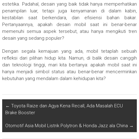
estetika. Padahal, desain yang baik tidak hanya memperhatikan
penampilan luar, tetapi juga kenyamanan di dalam kabin,
kestabilan saat berkendara, dan efisiensi bahan bakar.
Pertanyaannya, apakah desain mobil saat ini benar-benar
memenuhi semua aspek tersebut, atau hanya mengikuti tren
desain yang sedang populer?
Dengan segala kemajuan yang ada, mobil tetaplah sebuah
refleksi dari pilihan hidup kita. Namun, di balik desain canggih
dan teknologi tinggi, mari kita bertanya: apakah mobil saat ini
hanya menjadi simbol status atau benar-benar mencerminkan
kebutuhan yang mendalam dalam kehidupan kita?
←
Toyota Raize dan Agya Kena Recall, Ada Masalah ECU
Brake Booster
Otomotif Asia Mobil Listrik Polytron & Honda Jazz ala China
→