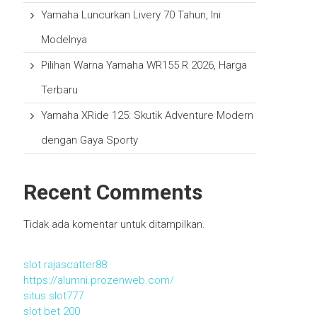
Yamaha Luncurkan Livery 70 Tahun, Ini
Modelnya
Pilihan Warna Yamaha WR155 R 2026, Harga
Terbaru
Yamaha XRide 125: Skutik Adventure Modern
dengan Gaya Sporty
Recent Comments
Tidak ada komentar untuk ditampilkan.
slot rajascatter88
https://alumni.prozenweb.com/
situs slot777
slot bet 200