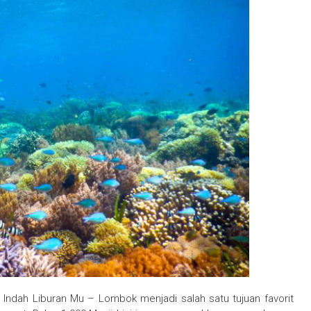
Indah Liburan Mu – Lombok menjadi salah satu tujuan favorit