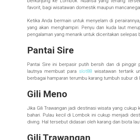
berkunjung ke Lombok. Nuansa yang tenang tersebu
favorit, bagi wisatawan domestik maupun mancanega
Ketika Anda bermain untuk menyelam di perairannya
yang akan menghampiri. Penyu dan kuda laut mer
pengalaman yang menarik untuk diceritakan selepas b
Pantai Sire
Pantai Sire ini berpasir putih bersih dan di pinggi
lautnya membuat para
slot88
wisatawan tertarik un
berbagai hamparan terumbu karang tumbuh subur di lau
Gili Meno
Jika Gili Trawangan jadi destinasi wisata yang cukup
bahari. Pulau kecil di Lombok ini cukup menjadi dest
diving. Hal tersebut didasari oleh karang dan biota
Gili Trawangan