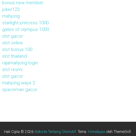
bonus new member
joker123
mahjong
starlight princess 1000
gates of olympus 1000
slot gacor
slot online
slot bonus 100
slot thailand
rajamahjong login
slot resmi
slot gacor
mahjong ways 2
spaceman gacor
Hak Cipta © 2026
Website Tentang Otomotif
. Tema:
Himalayas
oleh ThemeGrill.