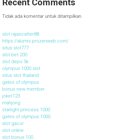
Recent Comments
Tidak ada komentar untuk ditampilkan.
slot rajascatter88
https://alumni.prozenweb.com/
situs slot777
slot bet 200
slot depo 5k
olympus 1000 slot
situs slot thailand
gates of olympus
bonus new member
joker123
mahjong
starlight princess 1000
gates of olympus 1000
slot gacor
slot online
slot bonus 100