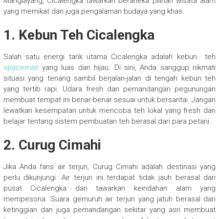
Manglayang, Cicalengka tawarkan beraneka pilihan wisata alam
yang memikat dan juga pengalaman budaya yang khas.
1. Kebun Teh Cicalengka
Salah satu energi tarik utama Cicalengka adalah kebun teh
spaceman
yang luas dan hijau. Di sini, Anda sanggup nikmati
situasi yang tenang sambil berjalan-jalan di tengah kebun teh
yang tertib rapi. Udara fresh dan pemandangan pegunungan
membuat tempat ini benar-benar sesuai untuk bersantai. Jangan
lewatkan kesempatan untuk mencoba teh lokal yang fresh dan
belajar tentang sistem pembuatan teh berasal dari para petani.
2. Curug Cimahi
Jika Anda fans air terjun, Curug Cimahi adalah destinasi yang
perlu dikunjungi. Air terjun ini terdapat tidak jauh berasal dari
pusat Cicalengka dan tawarkan keindahan alam yang
mempesona. Suara gemuruh air terjun yang jatuh berasal dari
ketinggian dan juga pemandangan sekitar yang asri membuat