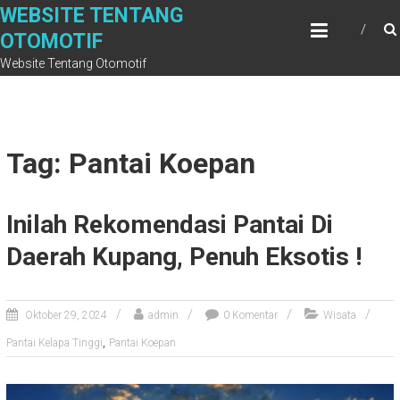
Skip
WEBSITE TENTANG
to
OTOMOTIF
content
Website Tentang Otomotif
Tag: Pantai Koepan
Inilah Rekomendasi Pantai Di
Daerah Kupang, Penuh Eksotis !
Oktober 29, 2024
admin
0 Komentar
Wisata
,
Pantai Kelapa Tinggi
Pantai Koepan