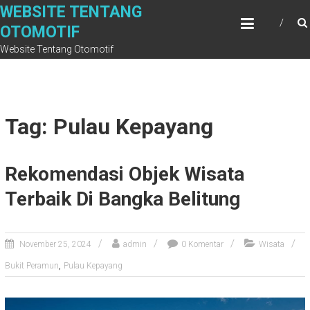
Skip
WEBSITE TENTANG
to
OTOMOTIF
content
Website Tentang Otomotif
Tag: Pulau Kepayang
Rekomendasi Objek Wisata
Terbaik Di Bangka Belitung
November 25, 2024
admin
0 Komentar
Wisata
,
Bukit Peramun
Pulau Kepayang